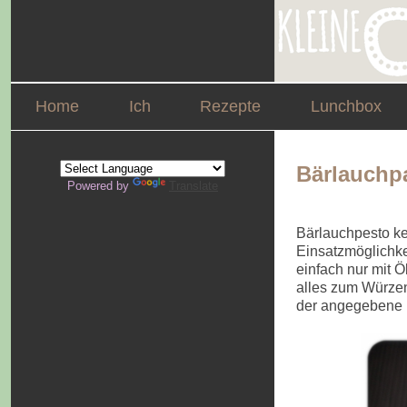
Home
Ich
Rezepte
Lunchbox
Bärlauchp
Powered by
Translate
Bärlauchpesto ke
Einsatzmöglichke
einfach nur mit Ö
alles zum Würzen
der angegebene 