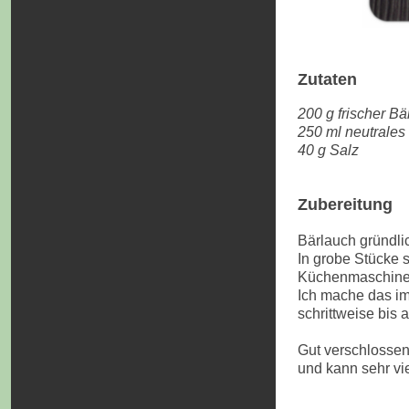
Zutaten
200 g frischer Bä
250 ml neutrales 
40 g Salz
Zubereitung
Bärlauch gründli
In grobe Stücke 
Küchenmaschine (
Ich mache das im
schrittweise bis
Gut verschlossen
und kann sehr vi