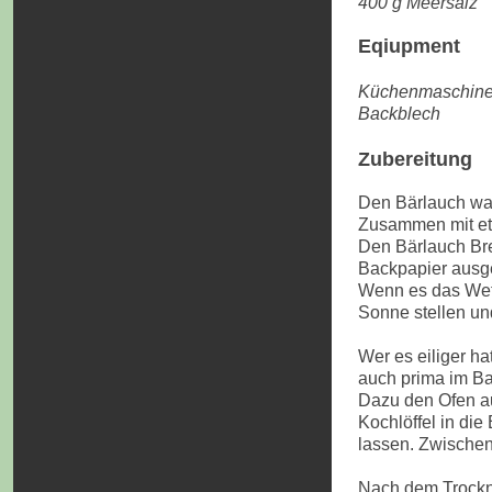
400 g Meersalz
.
Eqiupment
Küchenmaschine
Backblech
Zubereitung
Den Bärlauch was
Zusammen mit etw
Den Bärlauch Bre
Backpapier ausge
Wenn es das Wett
Sonne stellen un
Wer es eiliger ha
auch prima im Ba
Dazu den Ofen au
Kochlöffel in di
lassen. Zwischend
Nach dem Trockn