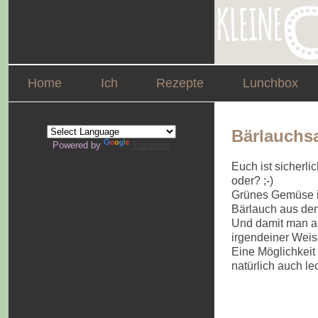
Home
Ich
Rezepte
Lunchbox
Bärlauchs
Powered by
Translate
Euch ist sicherli
oder? ;-)
Grünes Gemüse is
Bärlauch aus dem
Und damit man au
irgendeiner Weis
Eine Möglichkeit
natürlich auch le