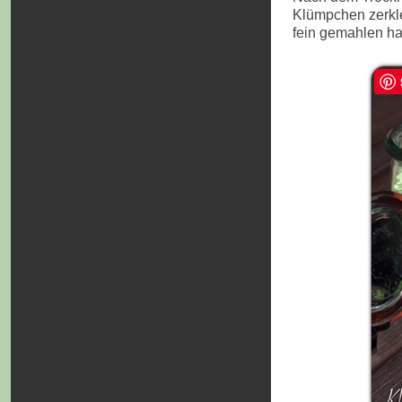
Klümpchen zerkl
fein gemahlen h